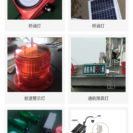
桥涵灯
桥涵灯
航道警示灯
通航限高灯