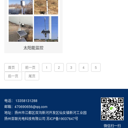
太阳能监控
首页
前一页
1
2
3
4
5
后一页
尾页
电话： 13358131288
邮箱：470690656@qq.com
地址：扬州市江都区双沟新河开发区仙女镇新河工业园
扬州亚联光电科技有限公司
苏ICP备19037647号
微信扫一扫