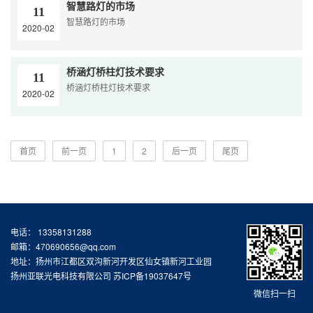
智慧路灯的市场
11
智慧路灯的市场
2020-02
桥涵灯桥柱灯技术要求
11
桥涵灯桥柱灯技术要求
2020-02
首页
前一页
1
2
后一页
尾页
电话： 13358131288
邮箱：470690656@qq.com
地址：扬州市江都区双沟新河开发区仙女镇新河工业园
扬州亚联光电科技有限公司
苏ICP备19037647号
微信扫一扫